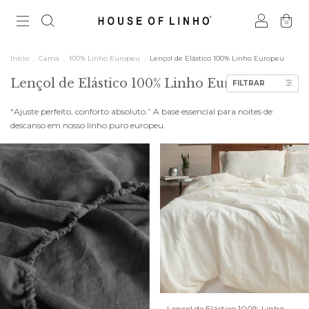
0
Início
.
Cama
.
100% Linho Europeu
.
Lençol de Elástico 100% Linho Europeu
Lençol de Elástico 100% Linho Europeu
FILTRAR
“Ajuste perfeito, conforto absoluto.” A base essencial para noites de
descanso em nosso linho puro europeu.
Lençol de Elástico 100% Linho