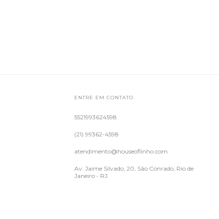
ENTRE EM CONTATO
5521993624598
(21) 99362-4598
atendimento@houseoflinho.com
Av. Jaime Silvado, 20, São Conrado, Rio de
Janeiro - RJ