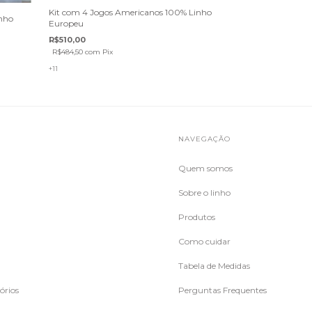
Kit com 4 Jogos Americanos 100% Linho
inho
Europeu
R$510,00
R$484,50
com
Pix
+11
S
NAVEGAÇÃO
Quem somos
Sobre o linho
Produtos
Como cuidar
Tabela de Medidas
órios
Perguntas Frequentes