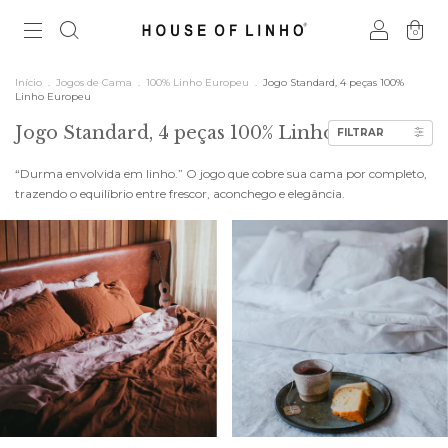
0
Início
.
Jogos de Cama
.
100% Linho Europeu
.
Jogo Standard, 4 peças 100%
Linho Europeu
Jogo Standard, 4 peças 100% Linho Europeu
FILTRAR
“Durma envolvida em linho.” O jogo que cobre sua cama por completo,
trazendo o equilíbrio entre frescor, aconchego e elegância.