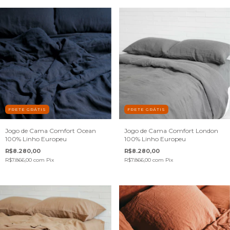
FRETE GRÁTIS
FRETE GRÁTIS
Jogo de Cama Comfort Ocean
Jogo de Cama Comfort London
100% Linho Europeu
100% Linho Europeu
R$8.280,00
R$8.280,00
R$7.866,00
com
Pix
R$7.866,00
com
Pix