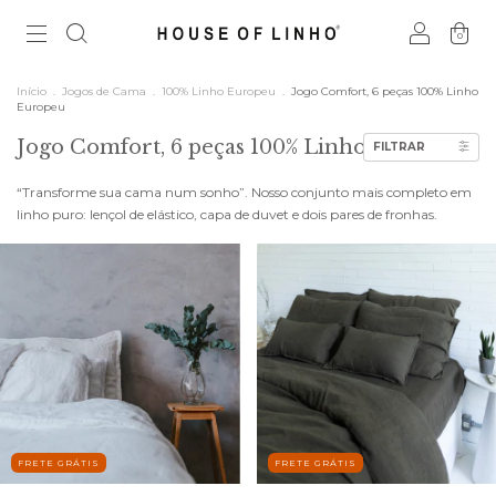
0
Início
.
Jogos de Cama
.
100% Linho Europeu
.
Jogo Comfort, 6 peças 100% Linho
Europeu
Jogo Comfort, 6 peças 100% Linho Europeu
FILTRAR
“Transforme sua cama num sonho”. Nosso conjunto mais completo em
linho puro: lençol de elástico, capa de duvet e dois pares de fronhas.
FRETE GRÁTIS
FRETE GRÁTIS