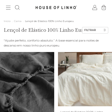
0
Início
.
Cama
.
Lençol de Elástico 100% Linho Europeu
Lençol de Elástico 100% Linho Europeu
FILTRAR
“Ajuste perfeito, conforto absoluto.” A base essencial para noites de
descanso em nosso linho puro europeu.
Lençol de Elástico 100% Linho