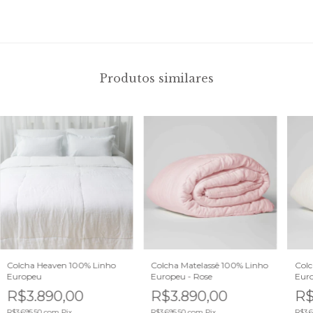
Produtos similares
Colcha Heaven 100% Linho
Colcha Matelassê 100% Linho
Colc
Europeu
Europeu - Rose
Eur
R$3.890,00
R$3.890,00
R$
R$3.695,50
com
Pix
R$3.695,50
com
Pix
R$3.6