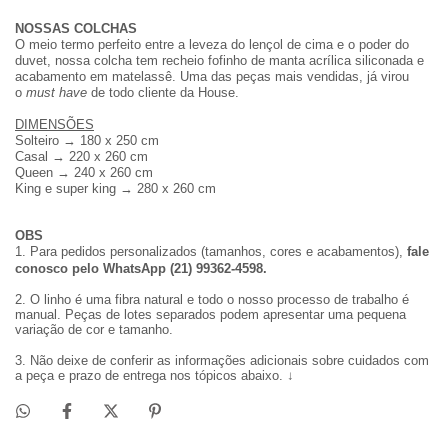
NOSSAS COLCHAS
O meio termo perfeito entre a leveza do lençol de cima e o poder do
duvet, nossa colcha tem recheio fofinho de manta acrílica siliconada e
acabamento em matelassê. Uma das peças mais vendidas, já virou
o
must have
de todo cliente da House.
DIMENSÕES
Solteiro
→ 180 x 250 cm
Casal → 220 x 260 cm
Queen → 240 x 260 cm
King e super king → 280 x 260 cm
OBS
1. Para pedidos personalizados (tamanhos, cores e acabamentos),
fale
conosco
pelo WhatsApp (21) 99362-4598.
2.
O linho é uma fibra natural e todo o nosso processo de trabalho é
manual. Peças de lotes separados podem apresentar uma pequena
variação de cor e tamanho.
3. Não deixe de conferir as informações adicionais sobre cuidados com
a peça e prazo de entrega nos tópicos abaixo. ↓