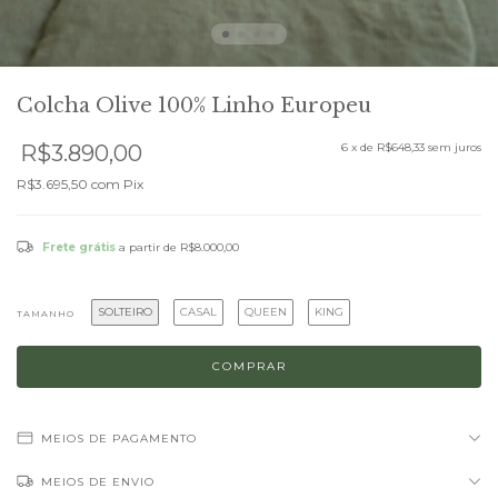
Colcha Olive 100% Linho Europeu
R$3.890,00
6
x de
R$648,33
sem juros
R$3.695,50
com
Pix
Frete grátis
a partir de
R$8.000,00
SOLTEIRO
CASAL
QUEEN
KING
TAMANHO
MEIOS DE PAGAMENTO
MEIOS DE ENVIO