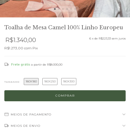
Toalha de Mesa Camel 100% Linho Europeu
R$1.340,00
6
x de
R$223,33
sem juros
R$1.273,00
com
Pix
Frete grátis
a partir de
R$8.000,00
180X180
180X250
180X300
TAMANHO
MEIOS DE PAGAMENTO
MEIOS DE ENVIO