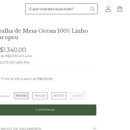
0
oalha de Mesa Ocean 100% Linho
uropeu
$1.340,00
x de
R$223,33
sem juros
1.273,00
com
Pix
Frete grátis
a partir de
R$8.000,00
180X180
180X250
180X300
170X320
MANHO
MEIOS DE PAGAMENTO