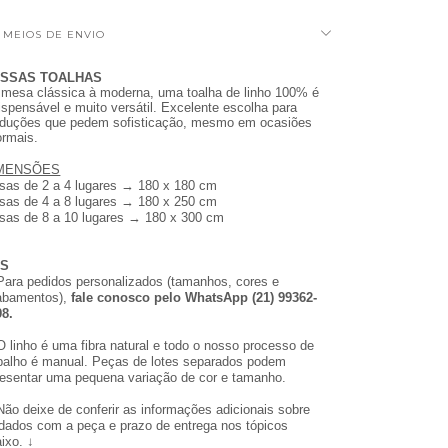
MEIOS DE ENVIO
SSAS TOALHAS
 mesa clássica à moderna, uma toalha de linho 100% é
ispensável e muito versátil. Excelente escolha para
oduções que pedem sofisticação, mesmo em ocasiões
ormais.
MENSÕES
sas de 2 a 4 lugares → 180 x 180 cm
sas de 4 a 8 lugares → 180 x 250 cm
sas de 8 a 10 lugares → 180 x 300 cm
BS
Para pedidos personalizados (tamanhos, cores e
abamentos),
fale conosco
pelo WhatsApp (21) 99362-
98.
O linho é uma fibra natural e todo o nosso processo de
abalho é manual. Peças de lotes separados podem
resentar uma pequena variação de cor e tamanho.
Não deixe de conferir as informações adicionais
sobre
dados com a peça e prazo de entrega nos tópicos
ixo. ↓