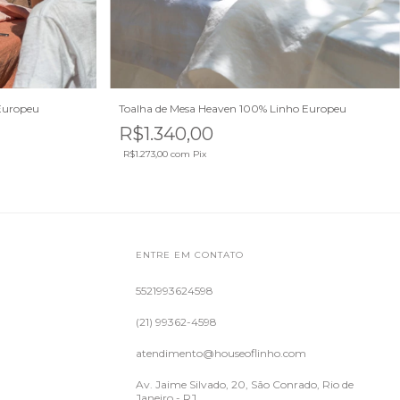
Europeu
Toalha de Mesa Heaven 100% Linho Europeu
R$1.340,00
R$1.273,00
com
Pix
ENTRE EM CONTATO
5521993624598
(21) 99362-4598
atendimento@houseoflinho.com
Av. Jaime Silvado, 20, São Conrado, Rio de
Janeiro - RJ