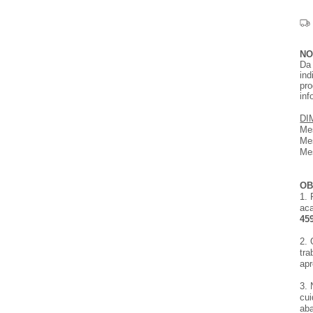
NO
Da
ind
pr
inf
DI
Me
Me
Me
O
1. 
ac
45
2.
tr
ap
3. 
cui
aba