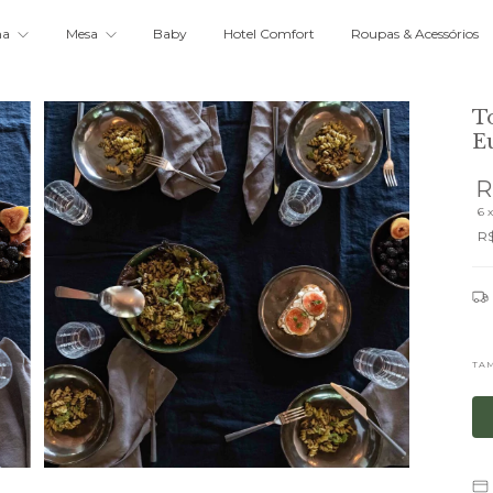
ma
Mesa
Baby
Hotel Comfort
Roupas & Acessórios
T
E
R
6
R$
TA