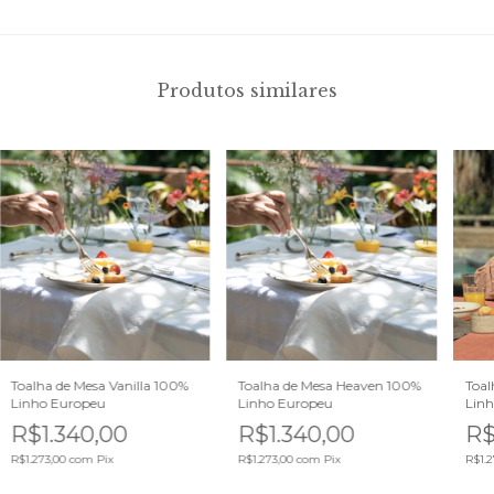
Produtos similares
Toalha de Mesa Vanilla 100%
Toalha de Mesa Heaven 100%
Toal
Linho Europeu
Linho Europeu
Linh
R$1.340,00
R$1.340,00
R$
R$1.273,00
com
Pix
R$1.273,00
com
Pix
R$1.2