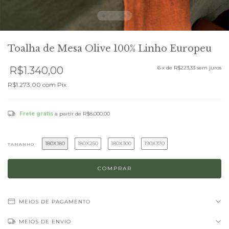
Toalha de Mesa Olive 100% Linho Europeu
R$1.340,00
6
x de
R$223,33
sem juros
R$1.273,00
com
Pix
Frete grátis
a partir de
R$8.000,00
180X180
180X250
180X300
190X370
TAMANHO
MEIOS DE PAGAMENTO
MEIOS DE ENVIO